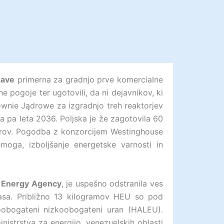
žave
primerna za gradnjo prve komercialne
e pogoje ter ugotovili, da ni dejavnikov, ki
ownie Jądrowe za izgradnjo treh reaktorjev
 pa leta 2036. Poljska je že zagotovila 60
 evrov. Pogodba z konzorcijem Westinghouse
moga, izboljšanje energetske varnosti in
ic Energy Agency
, je uspešno odstranila ves
casa. Približno 13 kilogramov HEU so pod
koobogateni nizkoobogateni uran (HALEU).
nistrstva za energijo, venezuelskih oblasti