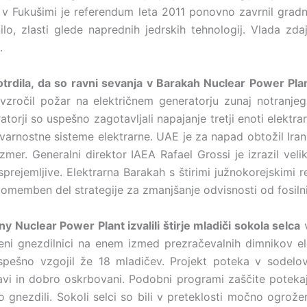
 v Fukušimi je referendum leta 2011 ponovno zavrnil gradn
lo, zlasti glede naprednih jedrskih tehnologij. Vlada zd
.
trdila, da so ravni sevanja v Barakah Nuclear Power Pla
zročil požar na električnem generatorju zunaj notranje
ratorji so uspešno zagotavljali napajanje tretji enoti elektr
e varnostne sisteme elektrarne. UAE je za napad obtožil Ira
er. Generalni direktor IAEA Rafael Grossi je izrazil veli
esprejemljive. Elektrarna Barakah s štirimi južnokorejskimi
 pomemben del strategije za zmanjšanje odvisnosti od fosilni
 Nuclear Power Plant izvalili štirje mladiči sokola selca
v
i gnezdilnici na enem izmed prezračevalnih dimnikov el
 uspešno vzgojil že 18 mladičev. Projekt poteka v sodelo
ravi in dobro oskrbovani. Podobni programi zaščite poteka
o gnezdili. Sokoli selci so bili v preteklosti močno ogrože