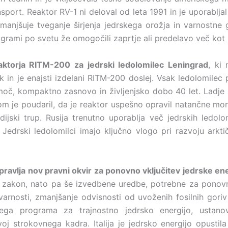
nsport. Reaktor RV-1 ni deloval od leta 1991 in je uporablja
zmanjšuje tveganje širjenja jedrskega orožja in varnostne 
grami po svetu že omogočili zaprtje ali predelavo več kot 
aktorja RITM-200 za jedrski ledolomilec Leningrad
, ki
sk in je enajsti izdelani RITM-200 doslej. Vsak ledolomile
moč, kompaktno zasnovo in življenjsko dobo 40 let. Ladje
m je poudaril, da je reaktor uspešno opravil natančne mon
jski trup. Rusija trenutno uporablja več jedrskih ledolo
Jedrski ledolomilci imajo ključno vlogo pri razvoju arkt
ripravlja nov pravni okvir za ponovno vključitev jedrske en
i zakon, nato pa še izvedbene uredbe, potrebne za ponovni
 varnosti, zmanjšanje odvisnosti od uvoženih fosilnih gori
lnega programa za trajnostno jedrsko energijo, ustanov
oj strokovnega kadra. Italija je jedrsko energijo opustil