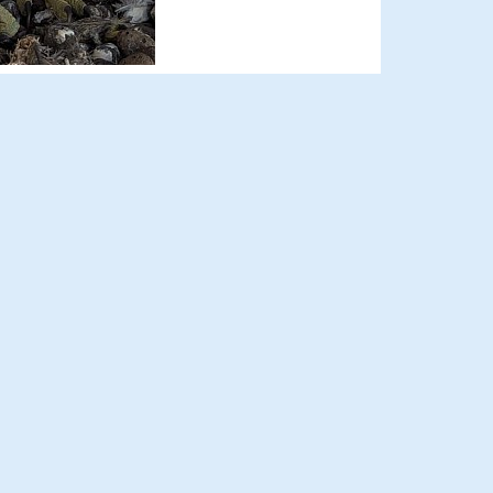
Naprej
Next
27. maj 2026
KAKO DO NAS
Avtocesta Ljubljana – Maribor, izvoz
Šentjakob (smer Litija), ki je tik pred
ljubljansko vzhodno obvoznico ter
nato čez 750 m levo.
Navodila za pot