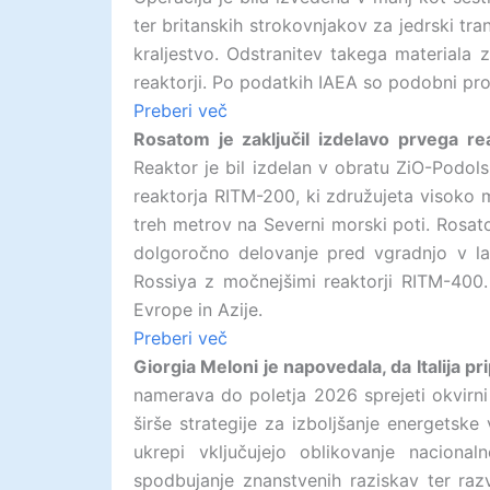
ter britanskih strokovnjakov za jedrski tra
kraljestvo. Odstranitev takega materiala 
reaktorji. Po podatkih IAEA so podobni pro
Preberi več
Rosatom je zaključil izdelavo prvega re
Reaktor je bil izdelan v obratu ZiO-Podol
reaktorja RITM-200, ki združujeta visoko 
treh metrov na Severni morski poti. Rosato
dolgoročno delovanje pred vgradnjo v ladi
Rossiya z močnejšimi reaktorji RITM-400. 
Evrope in Azije.
Preberi več
Giorgia Meloni je napovedala, da Italija p
namerava do poletja 2026 sprejeti okvirn
širše strategije za izboljšanje energetske
ukrepi vključujejo oblikovanje naciona
spodbujanje znanstvenih raziskav ter razv