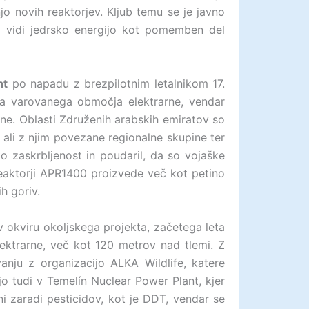
jo novih reaktorjev. Kljub temu se je javno
aj vidi jedrsko energijo kot pomemben del
nt
po napadu z brezpilotnim letalnikom 17.
ga varovanega območja elektrarne, vendar
arne. Oblasti Združenih arabskih emiratov so
n ali z njim povezane regionalne skupine ter
ko zaskrbljenost in poudaril, da so vojaške
 reaktorji APR1400 proizvede več kot petino
h goriv.
 okviru okoljskega projekta, začetega leta
ektrarne, več kot 120 metrov nad tlemi. Z
vanju z organizacijo ALKA Wildlife, katere
jo tudi v Temelín Nuclear Power Plant, kjer
ni zaradi pesticidov, kot je DDT, vendar se