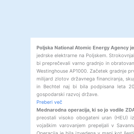
Poljska National Atomic Energy Agency je
jedrske elektrarne na Poljskem. Strokovnjak
bi preprečevali varno gradnjo in obratova
Westinghouse AP1000. Začetek gradnje prve
milijard zlotov državnega financiranja, s
in Bechtel naj bi bila podpisana leta 2
gospodarski razvoj države.
Preberi več
Mednarodna operacija, ki so jo vodile ZD
preostali visoko obogateni uran (HEU) i
vojaškim varovanjem prepeljali v Savann
Operacija je bila izvedena v manj kot šest