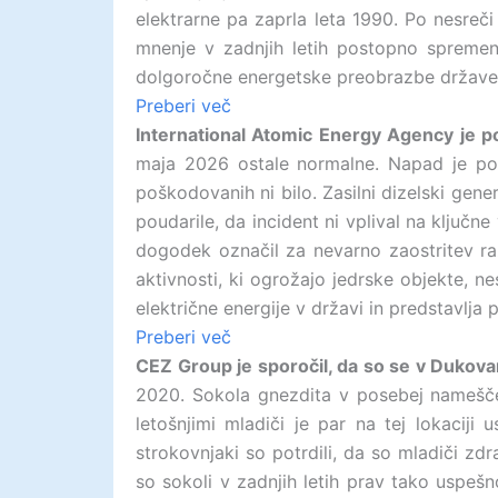
elektrarne pa zaprla leta 1990. Po nesreči
mnenje v zadnjih letih postopno spremeni
dolgoročne energetske preobrazbe države
Preberi več
International Atomic Energy Agency je po
maja 2026 ostale normalne. Napad je pov
poškodovanih ni bilo. Zasilni dizelski gene
poudarile, da incident ni vplival na ključn
dogodek označil za nevarno zaostritev razm
aktivnosti, ki ogrožajo jedrske objekte, n
električne energije v državi in predstavlja
Preberi več
CEZ Group je sporočil, da so se v Dukovany
2020. Sokola gnezdita v posebej nameščen
letošnjimi mladiči je par na tej lokaciji
strokovnjaki so potrdili, da so mladiči zd
so sokoli v zadnjih letih prav tako uspešn