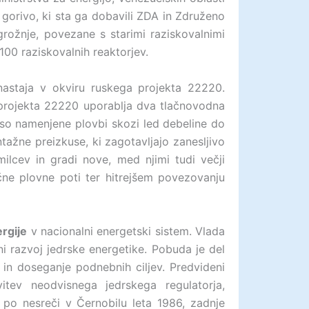
l gorivo, ki sta ga dobavili ZDA in Združeno
grožnje, povezane s starimi raziskovalnimi
100 raziskovalnih reaktorjev.
 nastaja v okviru ruskega projekta 22220.
c projekta 22220 uporablja dva tlačnovodna
 so namenjene plovbi skozi led debeline do
tažne preizkuse, ki zagotavljajo zanesljivo
milcev in gradi nove, med njimi tudi večji
ične plovne poti ter hitrejšem povezovanju
ergije
v nacionalni energetski sistem. Vlada
 razvoj jedrske energetike. Pobuda je del
v in doseganje podnebnih ciljev. Predvideni
itev neodvisnega jedrskega regulatorja,
a po nesreči v Černobilu leta 1986, zadnje