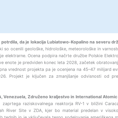
 potrdila, da je lokacija Lubiatowo-Kopalino na severu dr
i so ocenili geološke, hidrološke, meteorološke in varnostn
nje elektrarne. Ocena podpira načrte družbe Polskie Elektr
 enote je predviden konec leta 2028, začetek obratovanja
kupna vrednost projekta pa je ocenjena na 45–47 milijard
026. Projekt je ključen za zmanjšanje odvisnosti od pre
A, Venezuela, Združeno kraljestvo in International Atom
z zaprtega raziskovalnega reaktorja RV-1 v bližini Cara
ah River Site v ZDA, kjer bo material predelan v viso
ih tednih in je vključevala tesno sodelovanje ameriškega mi