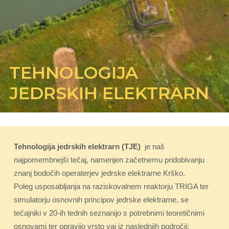
TEHNOLOGIJA
JEDRSKIH ELEKTRARN
Tehnologija jedrskih elektrarn (TJE)
je naš
najpomembnejši tečaj, namenjen začetnemu pridobivanju
znanj bodočih operaterjev jedrske elektrarne Krško.
Poleg usposabljanja na raziskovalnem reaktorju TRIGA ter
simulatorju osnovnih principov jedrske elektrarne, se
tečajniki v 20-ih tednih seznanijo s potrebnimi teoretičnimi
osnovami ter opravijo vrsto vaj iz naslednjih področij: