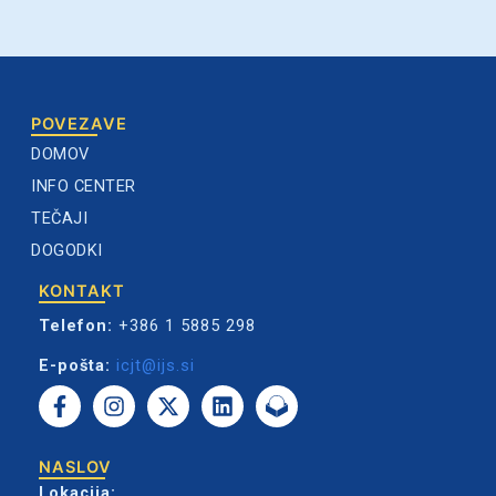
POVEZAVE
DOMOV
INFO CENTER
TEČAJI
DOGODKI
KONTAKT
Telefon:
+386 1 5885 298
E-pošta:
icjt@ijs.si
F
I
X
L
a
n
-
i
c
s
t
n
e
t
w
k
NASLOV
b
a
i
e
Lokacija: